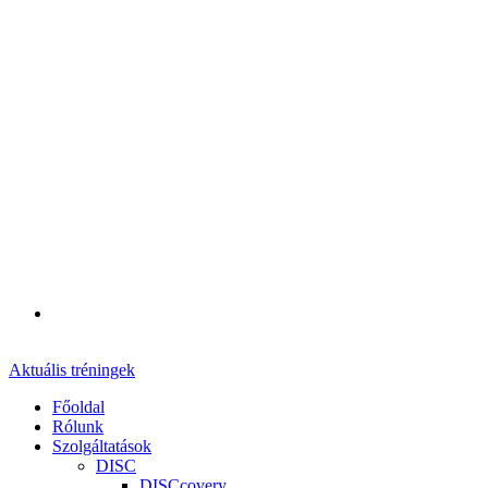
Aktuális tréningek
Főoldal
Rólunk
Szolgáltatások
DISC
DISCcovery