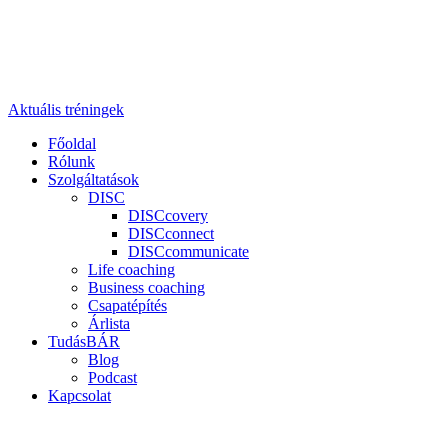
Aktuális tréningek
Főoldal
Rólunk
Szolgáltatások
DISC
DISCcovery
DISCconnect
DISCcommunicate
Life coaching
Business coaching
Csapatépítés
Árlista
TudásBÁR
Blog
Podcast
Kapcsolat