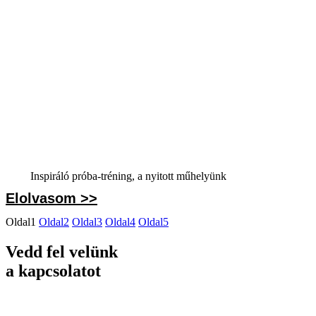
Inspiráló próba-tréning, a nyitott műhelyünk
Elolvasom >>
Oldal
1
Oldal
2
Oldal
3
Oldal
4
Oldal
5
Vedd fel velünk
a kapcsolatot