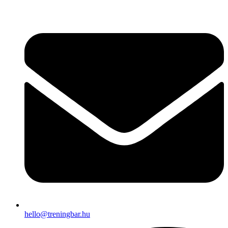
Ugrás
a
tartalomhoz
hello@treningbar.hu