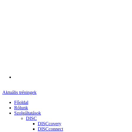
Aktuális tréningek
Főoldal
Rólunk
Szolgáltatások
DISC
DISCcovery
DISCconnect