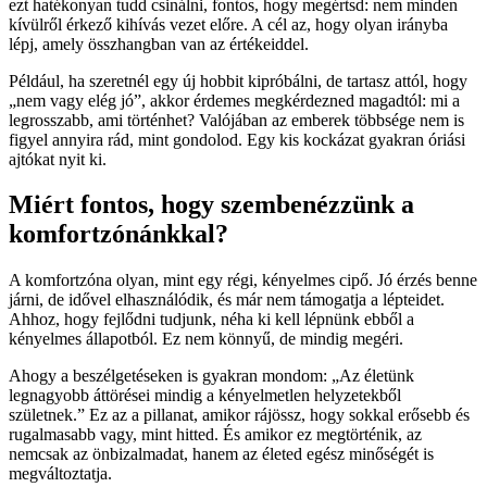
ezt hatékonyan tudd csinálni, fontos, hogy megértsd: nem minden
kívülről érkező kihívás vezet előre. A cél az, hogy olyan irányba
lépj, amely összhangban van az értékeiddel.
Például, ha szeretnél egy új hobbit kipróbálni, de tartasz attól, hogy
„nem vagy elég jó”, akkor érdemes megkérdezned magadtól: mi a
legrosszabb, ami történhet? Valójában az emberek többsége nem is
figyel annyira rád, mint gondolod. Egy kis kockázat gyakran óriási
ajtókat nyit ki.
Miért fontos, hogy szembenézzünk a
komfortzónánkkal?
A komfortzóna olyan, mint egy régi, kényelmes cipő. Jó érzés benne
járni, de idővel elhasználódik, és már nem támogatja a lépteidet.
Ahhoz, hogy fejlődni tudjunk, néha ki kell lépnünk ebből a
kényelmes állapotból. Ez nem könnyű, de mindig megéri.
Ahogy a beszélgetéseken is gyakran mondom: „Az életünk
legnagyobb áttörései mindig a kényelmetlen helyzetekből
születnek.” Ez az a pillanat, amikor rájössz, hogy sokkal erősebb és
rugalmasabb vagy, mint hitted. És amikor ez megtörténik, az
nemcsak az önbizalmadat, hanem az életed egész minőségét is
megváltoztatja.