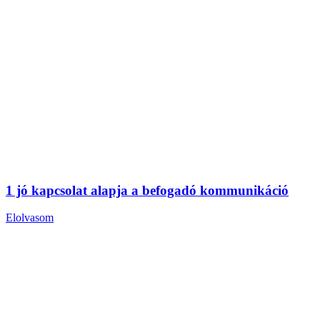
1 jó kapcsolat alapja a befogadó kommunikáció
Elolvasom