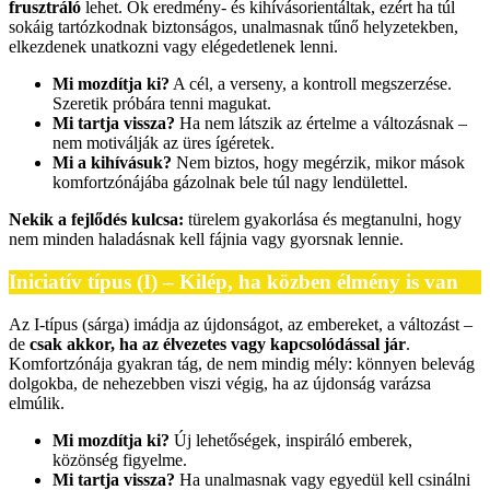
frusztráló
lehet. Ők eredmény- és kihívásorientáltak, ezért ha túl
sokáig tartózkodnak biztonságos, unalmasnak tűnő helyzetekben,
elkezdenek unatkozni vagy elégedetlenek lenni.
Mi mozdítja ki?
A cél, a verseny, a kontroll megszerzése.
Szeretik próbára tenni magukat.
Mi tartja vissza?
Ha nem látszik az értelme a változásnak –
nem motiválják az üres ígéretek.
Mi a kihívásuk?
Nem biztos, hogy megérzik, mikor mások
komfortzónájába gázolnak bele túl nagy lendülettel.
Nekik a fejlődés kulcsa:
türelem gyakorlása és megtanulni, hogy
nem minden haladásnak kell fájnia vagy gyorsnak lennie.
Iniciatív típus (I) – Kilép, ha közben élmény is van
Az I-típus (sárga) imádja az újdonságot, az embereket, a változást –
de
csak akkor, ha az élvezetes vagy kapcsolódással jár
.
Komfortzónája gyakran tág, de nem mindig mély: könnyen belevág
dolgokba, de nehezebben viszi végig, ha az újdonság varázsa
elmúlik.
Mi mozdítja ki?
Új lehetőségek, inspiráló emberek,
közönség figyelme.
Mi tartja vissza?
Ha unalmasnak vagy egyedül kell csinálni