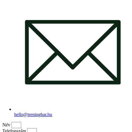
hello@treningbar.hu
Név
Telefonszám