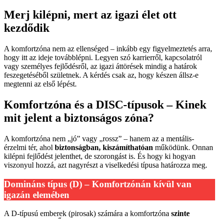
Merj kilépni, mert az igazi élet ott
kezdődik
A komfortzóna nem az ellenséged – inkább egy figyelmeztetés arra,
hogy itt az ideje továbblépni. Legyen szó karrierről, kapcsolatról
vagy személyes fejlődésről, az igazi áttörések mindig a határok
feszegetéséből születnek. A kérdés csak az, hogy készen állsz-e
megtenni az első lépést.
Komfortzóna és a DISC-típusok – Kinek
mit jelent a biztonságos zóna?
A komfortzóna nem „jó” vagy „rossz” – hanem az a mentális-
érzelmi tér, ahol
biztonságban, kiszámíthatóan
működünk. Onnan
kilépni fejlődést jelenthet, de szorongást is. És hogy ki hogyan
viszonyul hozzá, azt nagyrészt a viselkedési típusa határozza meg.
Domináns típus (D) – Komfortzónán kívül van
igazán elemében
A D-típusú emberek (pirosak) számára a komfortzóna
szinte