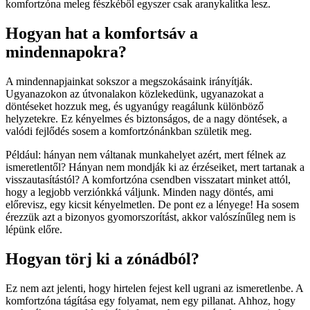
komfortzóna meleg fészkéből egyszer csak aranykalitka lesz.
Hogyan hat a komfortsáv a
mindennapokra?
A mindennapjainkat sokszor a megszokásaink irányítják.
Ugyanazokon az útvonalakon közlekedünk, ugyanazokat a
döntéseket hozzuk meg, és ugyanúgy reagálunk különböző
helyzetekre. Ez kényelmes és biztonságos, de a nagy döntések, a
valódi fejlődés sosem a komfortzónánkban születik meg.
Például: hányan nem váltanak munkahelyet azért, mert félnek az
ismeretlentől? Hányan nem mondják ki az érzéseiket, mert tartanak a
visszautasítástól? A komfortzóna csendben visszatart minket attól,
hogy a legjobb verziónkká váljunk. Minden nagy döntés, ami
előrevisz, egy kicsit kényelmetlen. De pont ez a lényege! Ha sosem
érezzük azt a bizonyos gyomorszorítást, akkor valószínűleg nem is
lépünk előre.
Hogyan törj ki a zónádból?
Ez nem azt jelenti, hogy hirtelen fejest kell ugrani az ismeretlenbe. A
komfortzóna tágítása egy folyamat, nem egy pillanat. Ahhoz, hogy