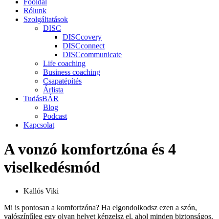
Főoldal
Rólunk
Szolgáltatások
DISC
DISCcovery
DISCconnect
DISCcommunicate
Life coaching
Business coaching
Csapatépítés
Árlista
TudásBÁR
Blog
Podcast
Kapcsolat
A vonzó komfortzóna és 4
viselkedésmód
Kallós Viki
Mi is pontosan a komfortzóna? Ha elgondolkodsz ezen a szón,
valószínűleg egy olyan helyet képzelsz el, ahol minden biztonságos,