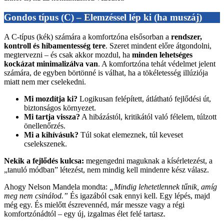
Gondos típus (C) – Elemzéssel lép ki (ha muszáj)
A C-típus (kék) számára a komfortzóna elsősorban a
rendszer,
kontroll és hibamentesség tere
. Szeret mindent előre átgondolni,
megtervezni – és csak akkor mozdul, ha
minden lehetséges
kockázat minimalizálva van
. A komfortzóna tehát védelmet jelent
számára, de egyben börtönné is válhat, ha a tökéletesség illúziója
miatt nem mer cselekedni.
Mi mozdítja ki?
Logikusan felépített, átlátható fejlődési út,
biztonságos környezet.
Mi tartja vissza?
A hibázástól, kritikától való félelem, túlzott
önellenőrzés.
Mi a kihívásuk?
Túl sokat elemeznek, túl keveset
cselekszenek.
Nekik a fejlődés kulcsa:
megengedni maguknak a kísérletezést, a
„tanuló módban” létezést, nem mindig kell mindenre kész válasz.
Ahogy Nelson Mandela mondta:
„Mindig lehetetlennek tűnik, amíg
meg nem csinálod.”
És igazából csak ennyi kell. Egy lépés, majd
még egy. És mielőtt észrevennéd, már messze vagy a régi
komfortzónádtól – egy új, izgalmas élet felé tartasz.