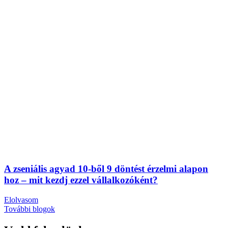
A zseniális agyad 10-ből 9 döntést érzelmi alapon
hoz – mit kezdj ezzel vállalkozóként?
Elolvasom
További blogok