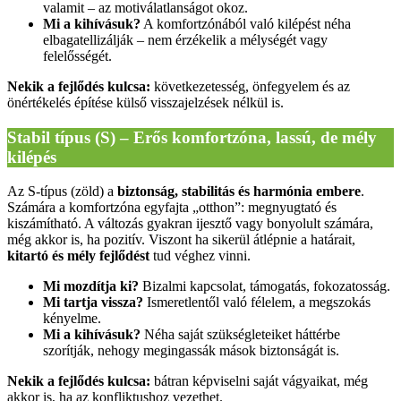
valamit – az motiválatlanságot okoz.
Mi a kihívásuk?
A komfortzónából való kilépést néha
elbagatellizálják – nem érzékelik a mélységét vagy
felelősségét.
Nekik a fejlődés kulcsa:
következetesség, önfegyelem és az
önértékelés építése külső visszajelzések nélkül is.
Stabil típus (S) – Erős komfortzóna, lassú, de mély
kilépés
Az S-típus (zöld) a
biztonság, stabilitás és harmónia embere
.
Számára a komfortzóna egyfajta „otthon”: megnyugtató és
kiszámítható. A változás gyakran ijesztő vagy bonyolult számára,
még akkor is, ha pozitív. Viszont ha sikerül átlépnie a határait,
kitartó és mély fejlődést
tud véghez vinni.
Mi mozdítja ki?
Bizalmi kapcsolat, támogatás, fokozatosság.
Mi tartja vissza?
Ismeretlentől való félelem, a megszokás
kényelme.
Mi a kihívásuk?
Néha saját szükségleteiket háttérbe
szorítják, nehogy megingassák mások biztonságát is.
Nekik a fejlődés kulcsa:
bátran képviselni saját vágyaikat, még
akkor is, ha az konfliktushoz vezethet.