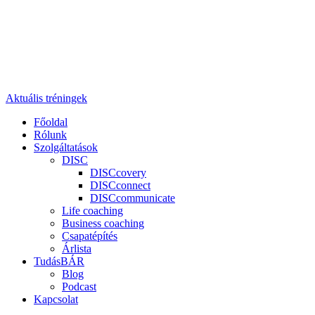
Aktuális tréningek
Főoldal
Rólunk
Szolgáltatások
DISC
DISCcovery
DISCconnect
DISCcommunicate
Life coaching
Business coaching
Csapatépítés
Árlista
TudásBÁR
Blog
Podcast
Kapcsolat