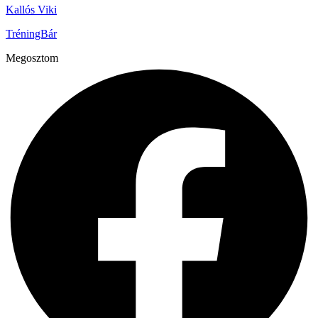
Kallós Viki
TréningBár
Megosztom