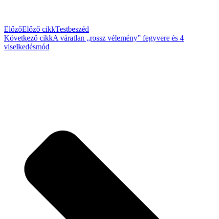
Előző
Előző cikk
Testbeszéd
Következő cikk
A váratlan „rossz vélemény” fegyvere és 4
viselkedésmód