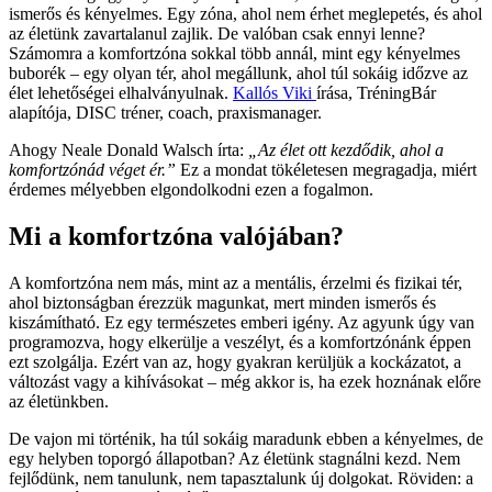
ismerős és kényelmes. Egy zóna, ahol nem érhet meglepetés, és ahol
az életünk zavartalanul zajlik. De valóban csak ennyi lenne?
Számomra a komfortzóna sokkal több annál, mint egy kényelmes
buborék – egy olyan tér, ahol megállunk, ahol túl sokáig időzve az
élet lehetőségei elhalványulnak.
Kallós Viki
írása, TréningBár
alapítója, DISC tréner, coach, praxismanager.
Ahogy Neale Donald Walsch írta:
„Az élet ott kezdődik, ahol a
komfortzónád véget ér.”
Ez a mondat tökéletesen megragadja, miért
érdemes mélyebben elgondolkodni ezen a fogalmon.
Mi a komfortzóna valójában?
A komfortzóna nem más, mint az a mentális, érzelmi és fizikai tér,
ahol biztonságban érezzük magunkat, mert minden ismerős és
kiszámítható. Ez egy természetes emberi igény. Az agyunk úgy van
programozva, hogy elkerülje a veszélyt, és a komfortzónánk éppen
ezt szolgálja. Ezért van az, hogy gyakran kerüljük a kockázatot, a
változást vagy a kihívásokat – még akkor is, ha ezek hoznának előre
az életünkben.
De vajon mi történik, ha túl sokáig maradunk ebben a kényelmes, de
egy helyben toporgó állapotban? Az életünk stagnálni kezd. Nem
fejlődünk, nem tanulunk, nem tapasztalunk új dolgokat. Röviden: a