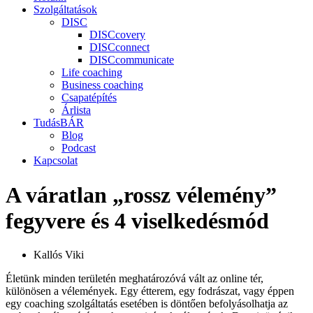
Szolgáltatások
DISC
DISCcovery
DISCconnect
DISCcommunicate
Life coaching
Business coaching
Csapatépítés
Árlista
TudásBÁR
Blog
Podcast
Kapcsolat
A váratlan „rossz vélemény”
fegyvere és 4 viselkedésmód
Kallós Viki
Életünk minden területén meghatározóvá vált az online tér,
különösen a vélemények. Egy étterem, egy fodrászat, vagy éppen
egy coaching szolgáltatás esetében is döntően befolyásolhatja az