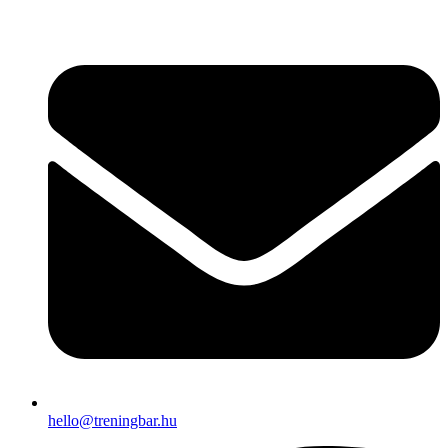
Ugrás
a
tartalomhoz
hello@treningbar.hu