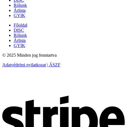
DISC
Rólunk
Árlista
GYIK
Főoldal
DISC
Rólunk
Árlista
GYIK
© 2025 Minden jog fenntartva
Adatvédelmi nyilatkozat
| ÁSZF