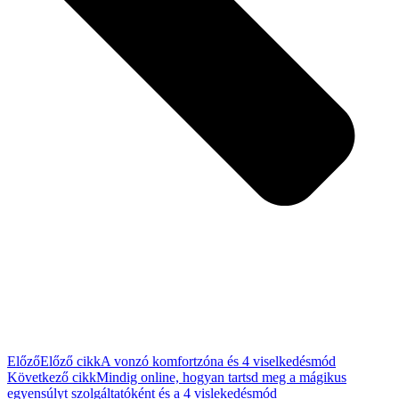
Előző
Előző cikk
A vonzó komfortzóna és 4 viselkedésmód
Következő cikk
Mindig online, hogyan tartsd meg a mágikus
egyensúlyt szolgáltatóként és a 4 vislekedésmód