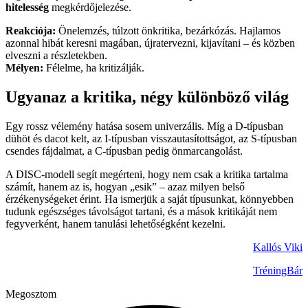
hitelesség
megkérdőjelezése.
Reakciója:
Önelemzés, túlzott önkritika, bezárkózás. Hajlamos
azonnal hibát keresni magában, újratervezni, kijavítani – és közben
elveszni a részletekben.
Mélyen:
Félelme, ha kritizálják.
Ugyanaz a kritika, négy különböző világ
Egy rossz vélemény hatása sosem univerzális. Míg a D-típusban
dühöt és dacot kelt, az I-típusban visszautasítottságot, az S-típusban
csendes fájdalmat, a C-típusban pedig önmarcangolást.
A DISC-modell segít megérteni, hogy nem csak a kritika tartalma
számít, hanem az is, hogyan „esik” – azaz milyen belső
érzékenységeket érint. Ha ismerjük a saját típusunkat, könnyebben
tudunk egészséges távolságot tartani, és a mások kritikáját nem
fegyverként, hanem tanulási lehetőségként kezelni.
Kallós Viki
TréningBár
Megosztom