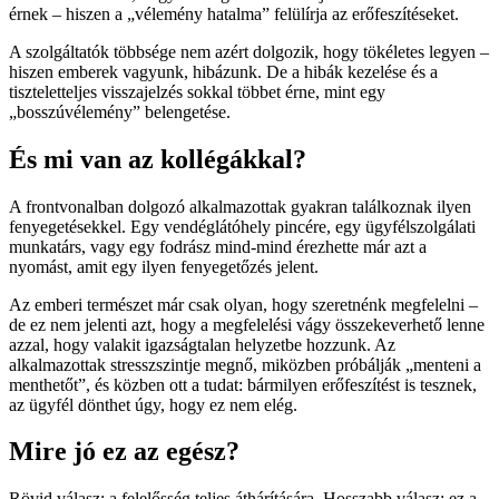
érnek – hiszen a „vélemény hatalma” felülírja az erőfeszítéseket.
A szolgáltatók többsége nem azért dolgozik, hogy tökéletes legyen –
hiszen emberek vagyunk, hibázunk. De a hibák kezelése és a
tiszteletteljes visszajelzés sokkal többet érne, mint egy
„bosszúvélemény” belengetése.
És mi van az kollégákkal?
A frontvonalban dolgozó alkalmazottak gyakran találkoznak ilyen
fenyegetésekkel. Egy vendéglátóhely pincére, egy ügyfélszolgálati
munkatárs, vagy egy fodrász mind-mind érezhette már azt a
nyomást, amit egy ilyen fenyegetőzés jelent.
Az emberi természet már csak olyan, hogy szeretnénk megfelelni –
de ez nem jelenti azt, hogy a megfelelési vágy összekeverhető lenne
azzal, hogy valakit igazságtalan helyzetbe hozzunk. Az
alkalmazottak stresszszintje megnő, miközben próbálják „menteni a
menthetőt”, és közben ott a tudat: bármilyen erőfeszítést is tesznek,
az ügyfél dönthet úgy, hogy ez nem elég.
Mire jó ez az egész?
Rövid válasz: a felelősség teljes áthárítására. Hosszabb válasz: ez a