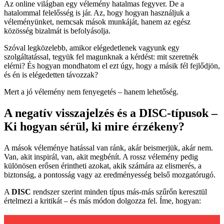
Az online világban egy vélemény hatalmas fegyver. De a
hatalommal felelősség is jár. Az, hogy hogyan használjuk a
véleményünket, nemcsak mások munkáját, hanem az egész
közösség bizalmát is befolyásolja.
Szóval legközelebb, amikor elégedetlenek vagyunk egy
szolgáltatással, tegyük fel magunknak a kérdést: mit szeretnék
elérni? És hogyan mondhatom el ezt úgy, hogy a másik fél fejlődjön,
és én is elégedetten távozzak?
Mert a jó vélemény nem fenyegetés – hanem lehetőség.
A negatív visszajelzés és a DISC-típusok –
Ki hogyan sérül, ki mire érzékeny?
A mások véleménye hatással van ránk, akár beismerjük, akár nem.
Van, akit inspirál, van, akit megbénít. A rossz vélemény pedig
különösen erősen érintheti azokat, akik számára az elismerés, a
biztonság, a pontosság vagy az eredményesség belső mozgatórugó.
A
DISC
rendszer szerint minden típus más-más szűrőn keresztül
értelmezi a kritikát – és más módon dolgozza fel. Íme, hogyan: