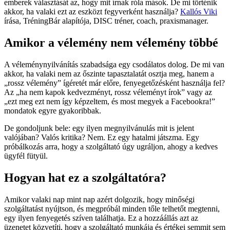
emberek választását az, hogy mit írnak róla mások. De mi történik
akkor, ha valaki ezt az eszközt fegyverként használja?
Kallós Viki
írása, TréningBár alapítója, DISC tréner, coach, praxismanager.
Amikor a vélemény nem vélemény többé
A véleménynyilvánítás szabadsága egy csodálatos dolog. De mi van
akkor, ha valaki nem az őszinte tapasztalatát osztja meg, hanem a
„rossz vélemény” ígéretét már előre, fenyegetőzésként használja fel?
Az „ha nem kapok kedvezményt, rossz véleményt írok” vagy az
„ezt meg ezt nem így képzeltem, és most megyek a Facebookra!”
mondatok egyre gyakoribbak.
De gondoljunk bele: egy ilyen megnyilvánulás mit is jelent
valójában? Valós kritika? Nem. Ez egy hatalmi játszma. Egy
próbálkozás arra, hogy a szolgáltató úgy ugráljon, ahogy a kedves
ügyfél fütyül.
Hogyan hat ez a szolgáltatóra?
Amikor valaki nap mint nap azért dolgozik, hogy minőségi
szolgáltatást nyújtson, és megpróbál minden tőle telhetőt megtenni,
egy ilyen fenyegetés szíven találhatja. Ez a hozzáállás azt az
üzenetet közvetíti, hogy a szolgáltató munkája és értékei semmit sem