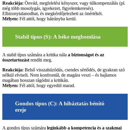
Reakciója:
Önvád, megfelelési kényszer, vagy túlkompenzálás (pl.
még több mosolygás, igyekezet, figyelemkeresés).
Elbizonytalanodhat, és megkérdőjelezheti az önértékét.
Mélyen:
Fél attól, hogy hátrányba kerül.
Stabil típus (S): A béke megbomlása
A stabil típus számára a kritika nála
a biztonságot és az
összetartozást
rendíti meg.
Reakciója:
Belső visszahúzódás, csendes sértődés, de gyakran szó
nélkül elviseli. Nem konfrontál, de magára veszi – és hajlamos
magában hosszan rágódni a kritikán.
Mélyen:
Fél attól, hogy egyedül marad.
Gondos típus (C): A hibáztatás bénító
ereje
A gondos típus számára
leginkább a kompetencia és a szakmai