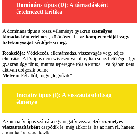
Domináns típus (D): A támadásként
értelmezett kritika
A domináns típus a rossz véleményt gyakran
személyes
támadásként
értelmezi, különösen, ha az
kompetenciáját vagy
hatékonyságát
kérdőjelezi meg.
Reakciója:
Védekezés, ellentámadás, visszavágás vagy teljes
elutasítás. A D-típus nem szívesen vállal nyíltan sebezhetőséget, így
gyakran úgy tűnik, mintha leperegne róla a kritika – valójában belül
aktívan dolgozik benne.
Mélyen:
Fél attól, hogy „legyőzik”.
Iniciatív típus (I): A visszautasítottság
élménye
Az iniciatív típus számára egy negatív visszajelzés
személyes
visszautasításként
csapódik le, még akkor is, ha az nem rá, hanem
a munkájára vonatkozik.