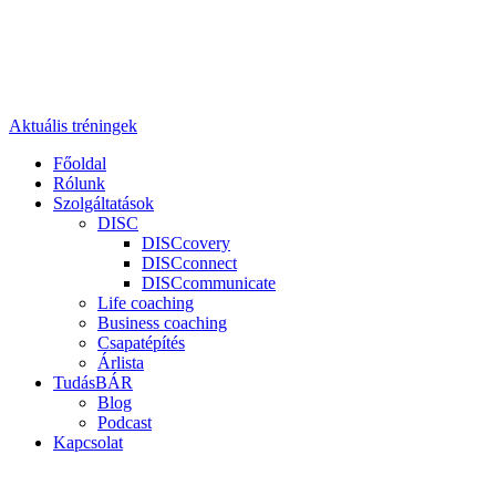
Aktuális tréningek
Főoldal
Rólunk
Szolgáltatások
DISC
DISCcovery
DISCconnect
DISCcommunicate
Life coaching
Business coaching
Csapatépítés
Árlista
TudásBÁR
Blog
Podcast
Kapcsolat