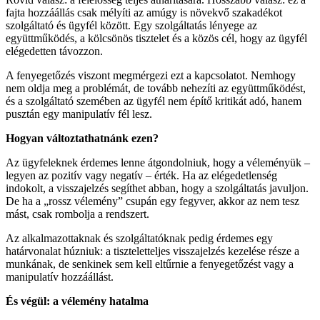
fajta hozzáállás csak mélyíti az amúgy is növekvő szakadékot
szolgáltató és ügyfél között. Egy szolgáltatás lényege az
együttműködés, a kölcsönös tisztelet és a közös cél, hogy az ügyfél
elégedetten távozzon.
A fenyegetőzés viszont megmérgezi ezt a kapcsolatot. Nemhogy
nem oldja meg a problémát, de tovább nehezíti az együttműködést,
és a szolgáltató szemében az ügyfél nem építő kritikát adó, hanem
pusztán egy manipulatív fél lesz.
Hogyan változtathatnánk ezen?
Az ügyfeleknek érdemes lenne átgondolniuk, hogy a véleményük –
legyen az pozitív vagy negatív – érték. Ha az elégedetlenség
indokolt, a visszajelzés segíthet abban, hogy a szolgáltatás javuljon.
De ha a „rossz vélemény” csupán egy fegyver, akkor az nem tesz
mást, csak rombolja a rendszert.
Az alkalmazottaknak és szolgáltatóknak pedig érdemes egy
határvonalat húzniuk: a tiszteletteljes visszajelzés kezelése része a
munkának, de senkinek sem kell eltűrnie a fenyegetőzést vagy a
manipulatív hozzáállást.
És végül: a vélemény hatalma