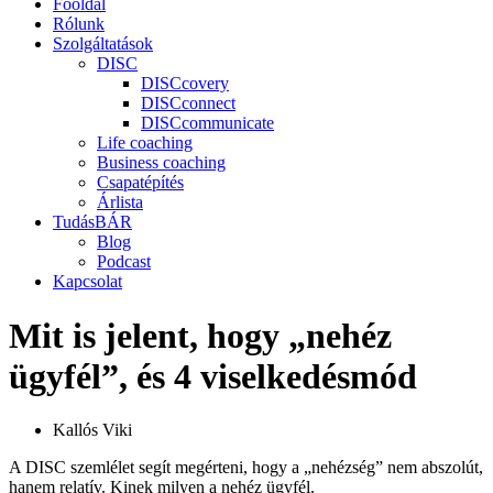
Főoldal
Rólunk
Szolgáltatások
DISC
DISCcovery
DISCconnect
DISCcommunicate
Life coaching
Business coaching
Csapatépítés
Árlista
TudásBÁR
Blog
Podcast
Kapcsolat
Mit is jelent, hogy „nehéz
ügyfél”, és 4 viselkedésmód
Kallós Viki
A DISC szemlélet segít megérteni, hogy a „nehézség” nem abszolút,
hanem relatív. Kinek milyen a nehéz ügyfél.