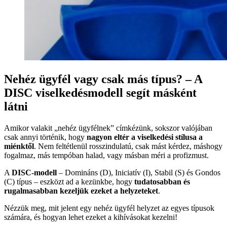
Nehéz ügyfél vagy csak más típus? – A
DISC viselkedésmodell segít másként
látni
Amikor valakit „nehéz ügyfélnek” címkézünk, sokszor valójában
csak annyi történik, hogy
nagyon eltér a viselkedési stílusa a
miénktől
. Nem feltétlenül rosszindulatú, csak mást kérdez, máshogy
fogalmaz, más tempóban halad, vagy másban méri a profizmust.
A
DISC-modell
– Domináns (D), Iniciatív (I), Stabil (S) és Gondos
(C) típus – eszközt ad a kezünkbe, hogy
tudatosabban és
rugalmasabban kezeljük ezeket a helyzeteket
.
Nézzük meg, mit jelent egy nehéz ügyfél helyzet az egyes típusok
számára, és hogyan lehet ezeket a kihívásokat kezelni!