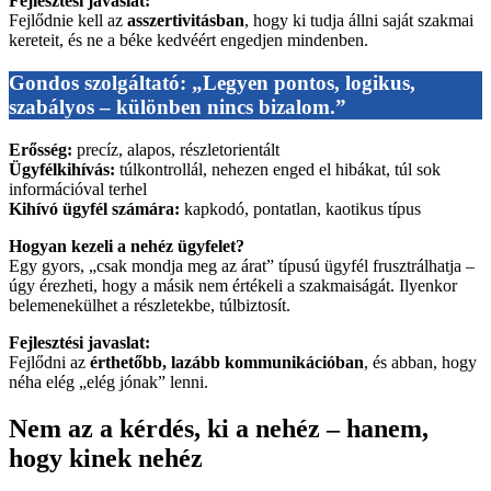
Fejlesztési javaslat:
Fejlődnie kell az
asszertivitásban
, hogy ki tudja állni saját szakmai
kereteit, és ne a béke kedvéért engedjen mindenben.
Gondos szolgáltató: „Legyen pontos, logikus,
szabályos – különben nincs bizalom.”
Erősség:
precíz, alapos, részletorientált
Ügyfélkihívás:
túlkontrollál, nehezen enged el hibákat, túl sok
információval terhel
Kihívó ügyfél számára:
kapkodó, pontatlan, kaotikus típus
Hogyan kezeli a nehéz ügyfelet?
Egy gyors, „csak mondja meg az árat” típusú ügyfél frusztrálhatja –
úgy érezheti, hogy a másik nem értékeli a szakmaiságát. Ilyenkor
belemenekülhet a részletekbe, túlbiztosít.
Fejlesztési javaslat:
Fejlődni az
érthetőbb, lazább kommunikációban
, és abban, hogy
néha elég „elég jónak” lenni.
Nem az a kérdés, ki a nehéz – hanem,
hogy kinek nehéz