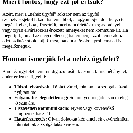
Miért fontos, hogy ezt jól értsük?
Azért, mert a „nehéz ügyfél” sokszor nem az ügyfél
személyiségéből fakad, hanem abból, ahogyan egy adott helyzetet
megél. Lehet, hogy frusztrált, mert nem értették meg az igényeit,
vagy olyan elvárásokkal érkezett, amelyeket nem kommunikált. Ha
megértjük, mi áll az elégedetlenség hátterében, azzal nemcsak az
adott szituációt oldhatjuk meg, hanem a jövőbeli problémákat is
megelőzhetjük.
Honnan ismerjük fel a nehéz ügyfelet?
A nehéz ügyfelet nem mindig azonosítjuk azonnal. Íme néhány jel,
amire érdemes figyelni:
Túlzott elvárások:
Többet vár el, mint amit a szolgáltatásod
nyújtani tud.
Folyamatos elégedetlenség:
Semmilyen megoldás nem elég
jó számára.
Tiszteletlen kommunikáció:
Nyers vagy követelőző
hangnemet használ.
Határfeszegetés:
Olyan dolgokat kér, amelyek egyértelműen
túlmutatnak a szolgáltatás keretein.