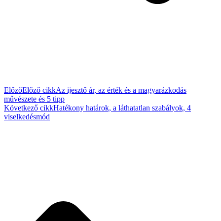
Előző
Előző cikk
Az ijesztő ár, az érték és a magyarázkodás
művészete és 5 tipp
Következő cikk
Hatékony határok, a láthatatlan szabályok, 4
viselkedésmód