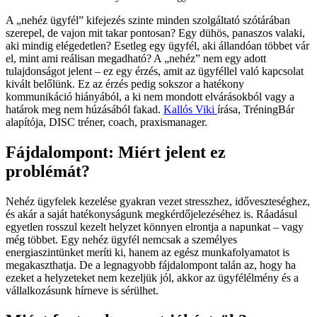
A „nehéz ügyfél” kifejezés szinte minden szolgáltató szótárában
szerepel, de vajon mit takar pontosan? Egy dühös, panaszos valaki,
aki mindig elégedetlen? Esetleg egy ügyfél, aki állandóan többet vár
el, mint ami reálisan megadható? A „nehéz” nem egy adott
tulajdonságot jelent – ez egy érzés, amit az ügyféllel való kapcsolat
kivált belőlünk. Ez az érzés pedig sokszor a hatékony
kommunikáció hiányából, a ki nem mondott elvárásokból vagy a
határok meg nem húzásából fakad.
Kallós Viki
írása, TréningBár
alapítója, DISC tréner, coach, praxismanager.
Fájdalompont: Miért jelent ez
problémát?
Nehéz ügyfelek kezelése gyakran vezet stresszhez, időveszteséghez,
és akár a saját hatékonyságunk megkérdőjelezéséhez is. Ráadásul
egyetlen rosszul kezelt helyzet könnyen elrontja a napunkat – vagy
még többet. Egy nehéz ügyfél nemcsak a személyes
energiaszintünket meríti ki, hanem az egész munkafolyamatot is
megakaszthatja. De a legnagyobb fájdalompont talán az, hogy ha
ezeket a helyzeteket nem kezeljük jól, akkor az ügyfélélmény és a
vállalkozásunk hírneve is sérülhet.