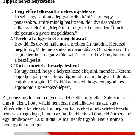
Tippek nehéz helyzetekre
Légy előre felkészült a nehéz ügyfelekre!
Készíts egy sablont a leggyakoribb kérdésekre vagy
panaszokra, amire mindig határozott, de udvarias választ
adhatsz. Például: „Megértem, hogy ez kellemetlen Önnek,
dolgozunk a gyors megoldáson.”
Tereld át a figyelmet a megoldásra!
Egy dühös ügyfél hajlamos a problémán rágódni. Kérdezd
meg tőle: „Mi lenne az ideális megoldás az Ön számára?” Ez
segít elterelni a negatív fókuszt, és konstruktív irányba terelni
a beszélgetést.
Tarts szünetet a beszélgetésben!
Ha úgy érzed, hogy a helyzet kezd elfajulni, mondd: „Kérem,
engedjen pár percet, hogy átgondolhassam, hogyan tudunk a
legjobban segíteni.” Ez időt ad neked, hogy lenyugodj, és
átgondold a következő lépést.
A „nehéz ügyfél” nem egyenlő a lehetetlen ügyféllel. Sokszor csak
annyit jelent, hogy valaki nem érzi meghallgatva magát, vagy
félreértette a kereteket. Ha megtanulod ezeket a helyzeteket kezelni,
nemcsak magadnak, hanem az ügyfeleidnek is könnyebbé teszed az
együttműködést. És ki tudja? A mai nehéz ügyfél lehet a holnap
legnagyobb rajongód.