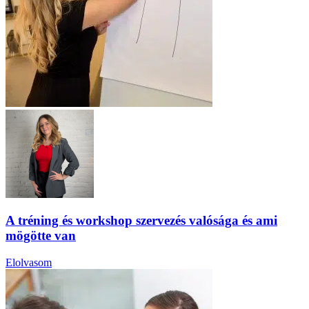
A tréning és workshop szervezés valósága és ami
mögötte van
Elolvasom