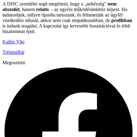
A DISC szemlélet segít megérteni, hogy a „nehézség”
nem
abszolút
, hanem
relatív
– az egyéni működésünkhöz képest. Ha
tudatosítjuk, milyen típusba tartozunk, és felismerjük az ügyfél
viselkedési stílusát, akkor nem csak empatikusabban, de
profibban
is tudunk reagálni. A kapcsolat így kevesebb frusztrációval és több
bizalommal épül.
Kallós Viki
TréningBár
Megosztom