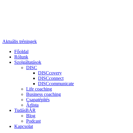
Aktuális tréningek
Főoldal
Rólunk
Szolgáltatások
DISC
DISCcovery
DISCconnect
DISCcommunicate
Life coaching
Business coaching
Csapatépítés
Árlista
TudásBÁR
Blog
Podcast
Kapcsolat