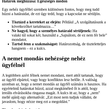
Határok meghúzása: Egészséges módon
Egy nehéz ügyféllel szemben különösen fontos, hogy meg tudd
húzni a határaidat, de ezt úgy tedd, hogy a kapcsolat ne sérüljön.
Tisztázd a kereteket az elején:
Például „A szolgáltatásunk a
következőket tartalmazza…”
Ne hagyd, hogy a személyes határaid sérüljenek:
Ha
valaki túl sokat kér, használd a „Sajnálom, de ez nem fér bele”
mondatot.
Tartsd fenn a szakmaiságot:
Határozottság, de tiszteletteljes
hangnem – ez a kulcs.
A nemet mondás nehézsége
nehéz
ügyfélnél
A legtöbben azért félnek nemet mondani, mert attól tartanak, hogy
az ügyfél elpártol, vagy hogy konfliktus lesz belőle. A valóság
azonban az, hogy a nemet mondás az ügyfél számára is hasznos. Ha
egyértelmű határokat húzol, azzal megkíméled őt is attól, hogy
irreális elvárásokba ringassa magát. A kulcs itt az, hogy a „nem”
mellé ajánlj egy alternatívát: „Ezt most nem tudjuk vállalni, de
javaslom, hogy nézze meg ezt a megoldást.”