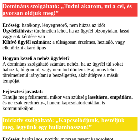
Domináns szolgáltató: „Tudni akarom, mi a cél, és
gyorsan oldjuk meg!”
Erősség:
hatékony, lényegretörő, nem húzza az időt
Ügyfélkihívás:
türelmetlen lehet, ha az ügyfél bizonytalan, lassú
vagy sok kérdése van
Kihívó ügyfél számára:
a túlságosan érzelmes, hezitáló, vagy
ellenőrizni akaró típus
Hogyan kezeli a nehéz ügyfelet?
A domináns szolgáltató számára nehéz, ha az ügyfél túl sokat
habozik, túlgondol, vagy nem tud dönteni. Hajlamos lehet
türelmetlenül irányítani a beszélgetést, akár átlépve a másik
tempóját.
Fejlesztési javaslat:
Tanulja meg felismerni, mikor van szükség
lassításra, empátiára
,
és ne csak eredmény-, hanem kapcsolatorientáltan is
kommunikáljon.
Iniciatív szolgáltató: „Kapcsolódjunk, beszéljük
meg, legyünk egy hullámhosszon!”
Erősség:
barátságos, pozitív, gyorsan teremt kapcsolatot