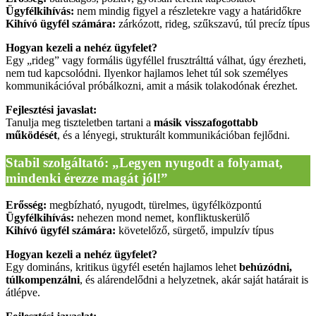
Ügyfélkihívás:
nem mindig figyel a részletekre vagy a határidőkre
Kihívó ügyfél számára:
zárkózott, rideg, szűkszavú, túl precíz típus
Hogyan kezeli a nehéz ügyfelet?
Egy „rideg” vagy formális ügyféllel frusztrálttá válhat, úgy érezheti,
nem tud kapcsolódni. Ilyenkor hajlamos lehet túl sok személyes
kommunikációval próbálkozni, amit a másik tolakodónak érezhet.
Fejlesztési javaslat:
Tanulja meg tiszteletben tartani a
másik visszafogottabb
működését
, és a lényegi, strukturált kommunikációban fejlődni.
Stabil szolgáltató: „Legyen nyugodt a folyamat,
mindenki érezze magát jól!”
Erősség:
megbízható, nyugodt, türelmes, ügyfélközpontú
Ügyfélkihívás:
nehezen mond nemet, konfliktuskerülő
Kihívó ügyfél számára:
követelőző, sürgető, impulzív típus
Hogyan kezeli a nehéz ügyfelet?
Egy domináns, kritikus ügyfél esetén hajlamos lehet
behúzódni,
túlkompenzálni
, és alárendelődni a helyzetnek, akár saját határait is
átlépve.