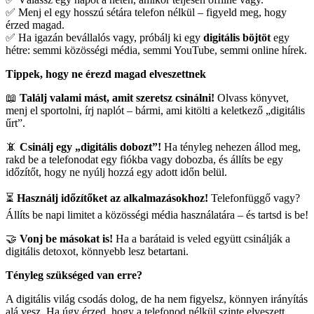
✅ Menj el egy hosszú sétára telefon nélkül – figyeld meg, hogy
érzed magad.
✅ Ha igazán bevállalós vagy, próbálj ki egy
digitális böjtöt
egy
hétre: semmi közösségi média, semmi YouTube, semmi online hírek.
Tippek, hogy ne érezd magad elveszettnek
📖
Találj valami mást, amit szeretsz csinálni!
Olvass könyvet,
menj el sportolni, írj naplót – bármi, ami kitölti a keletkező „digitális
űrt”.
📵
Csinálj egy „digitális dobozt”!
Ha tényleg nehezen állod meg,
rakd be a telefonodat egy fiókba vagy dobozba, és állíts be egy
időzítőt, hogy ne nyúlj hozzá egy adott időn belül.
⏳
Használj időzítőket az alkalmazásokhoz!
Telefonfüggő vagy?
Állíts be napi limitet a közösségi média használatára – és tartsd is be!
🤝
Vonj be másokat is!
Ha a barátaid is veled együtt csinálják a
digitális detoxot, könnyebb lesz betartani.
Tényleg szükséged van erre?
A digitális világ csodás dolog, de ha nem figyelsz, könnyen irányítás
alá vesz. Ha úgy érzed, hogy a telefonod nélkül szinte elveszett