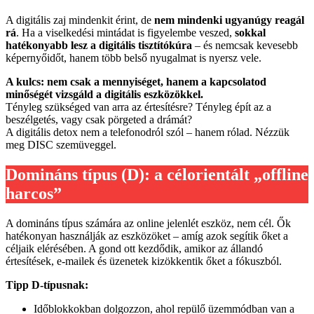
A digitális zaj mindenkit érint, de
nem mindenki ugyanúgy reagál
rá
. Ha a viselkedési mintádat is figyelembe veszed,
sokkal
hatékonyabb lesz a digitális tisztítókúra
– és nemcsak kevesebb
képernyőidőt, hanem több belső nyugalmat is nyersz vele.
A kulcs: nem csak a mennyiséget, hanem a kapcsolatod
minőségét vizsgáld a digitális eszközökkel.
Tényleg szükséged van arra az értesítésre? Tényleg épít az a
beszélgetés, vagy csak pörgeted a drámát?
A digitális detox nem a telefonodról szól – hanem rólad. Nézzük
meg DISC szemüveggel.
Domináns típus (D): a célorientált „offline
harcos”
A domináns típus számára az online jelenlét eszköz, nem cél. Ők
hatékonyan használják az eszközöket – amíg azok segítik őket a
céljaik elérésében. A gond ott kezdődik, amikor az állandó
értesítések, e-mailek és üzenetek kizökkentik őket a fókuszból.
Tipp D-típusnak:
Időblokkokban dolgozzon, ahol repülő üzemmódban van a