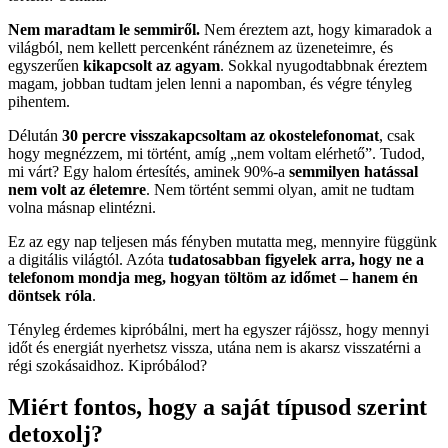
Nem maradtam le semmiről.
Nem éreztem azt, hogy kimaradok a
világból, nem kellett percenként ránéznem az üzeneteimre, és
egyszerűen
kikapcsolt az agyam
. Sokkal nyugodtabbnak éreztem
magam, jobban tudtam jelen lenni a napomban, és végre tényleg
pihentem.
Délután
30 percre visszakapcsoltam az okostelefonomat
, csak
hogy megnézzem, mi történt, amíg „nem voltam elérhető”. Tudod,
mi várt? Egy halom értesítés, aminek 90%-a
semmilyen hatással
nem volt az életemre
. Nem történt semmi olyan, amit ne tudtam
volna másnap elintézni.
Ez az egy nap teljesen más fényben mutatta meg, mennyire függünk
a digitális világtól. Azóta
tudatosabban figyelek arra, hogy ne a
telefonom mondja meg, hogyan töltöm az időmet – hanem én
döntsek róla
.
Tényleg érdemes kipróbálni, mert ha egyszer rájössz, hogy mennyi
időt és energiát nyerhetsz vissza, utána nem is akarsz visszatérni a
régi szokásaidhoz. Kipróbálod?
Miért fontos, hogy a saját típusod szerint
detoxolj?