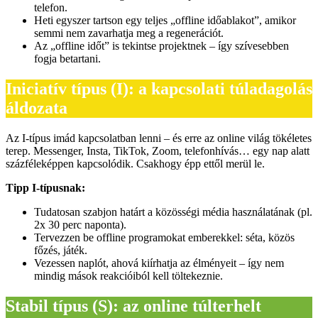
telefon.
Heti egyszer tartson egy teljes „offline időablakot”, amikor
semmi nem zavarhatja meg a regenerációt.
Az „offline időt” is tekintse projektnek – így szívesebben
fogja betartani.
Iniciatív típus (I): a kapcsolati túladagolás
áldozata
Az I-típus imád kapcsolatban lenni – és erre az online világ tökéletes
terep. Messenger, Insta, TikTok, Zoom, telefonhívás… egy nap alatt
százféleképpen kapcsolódik. Csakhogy épp ettől merül le.
Tipp I-típusnak:
Tudatosan szabjon határt a közösségi média használatának (pl.
2x 30 perc naponta).
Tervezzen be offline programokat emberekkel: séta, közös
főzés, játék.
Vezessen naplót, ahová kiírhatja az élményeit – így nem
mindig mások reakcióiból kell töltekeznie.
Stabil típus (S): az online túlterhelt