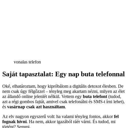
vonalas telefon
Saját tapasztalat: Egy nap buta telefonnal
Oké, elhatároztam, hogy kipróbálom a digitális detoxot élesben. De
nem csak úgy félgőzzel – tényleg meg akartam nézni, milyen az élet
az állandó online jelenlét nélkül. Vettem egy
buta telefont
(tudod,
azt a régi gombos fajtát, amivel csak telefonálni és SMS-t írni lehet),
és
vasárnap csak azt használtam
.
Az elv nagyon egyszerű volt: ha valami tényleg fontos, akkor
fel
fognak hívni
. Ha nem, akkor igazából ráér várni. És tudod, mi
történt? Semmi.