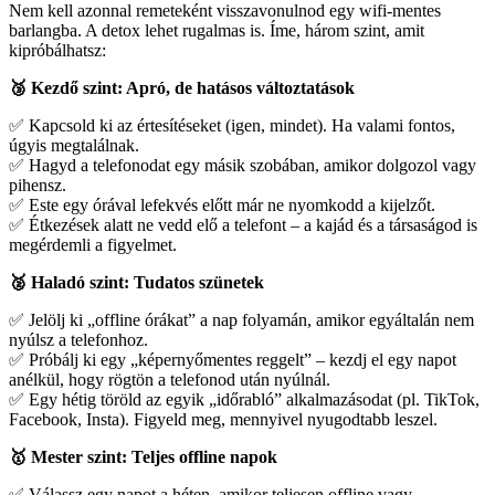
Nem kell azonnal remeteként visszavonulnod egy wifi-mentes
barlangba. A detox lehet rugalmas is. Íme, három szint, amit
kipróbálhatsz:
🥉
Kezdő szint: Apró, de hatásos változtatások
✅ Kapcsold ki az értesítéseket (igen, mindet). Ha valami fontos,
úgyis megtalálnak.
✅ Hagyd a telefonodat egy másik szobában, amikor dolgozol vagy
pihensz.
✅ Este egy órával lefekvés előtt már ne nyomkodd a kijelzőt.
✅ Étkezések alatt ne vedd elő a telefont – a kajád és a társaságod is
megérdemli a figyelmet.
🥈
Haladó szint: Tudatos szünetek
✅ Jelölj ki „offline órákat” a nap folyamán, amikor egyáltalán nem
nyúlsz a telefonhoz.
✅ Próbálj ki egy „képernyőmentes reggelt” – kezdj el egy napot
anélkül, hogy rögtön a telefonod után nyúlnál.
✅ Egy hétig töröld az egyik „időrabló” alkalmazásodat (pl. TikTok,
Facebook, Insta). Figyeld meg, mennyivel nyugodtabb leszel.
🥇
Mester szint: Teljes offline napok
✅ Válassz egy napot a héten, amikor teljesen offline vagy.