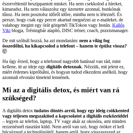
észrevétlenül beszippantott minket. Ha nem csekkolod a híreket,
kimaradsz. Ha nem válaszolsz egy üzenetre azonnal, bunkónak
tűnsz. Ha nem posztolsz időről időre, mintha nem is léteznél. És
persze, hogy csak egy percre akartad megnézni az e-maileket, de
valahogy megint egy órát görgettél TikTokon vagy Instán.
Kallós
Viki
blogja, Tréningbár alapító, DISC tréner, coach, praxismanager.
De mit szólnál hozzá, ha azt mondanám:
nem a világ fog
összedőlni, ha kikapcsolod a telefont – hanem te épülsz vissza?
🤯
Ha úgy érzed, hogy a telefonod nagyobb hatással van rád, mint
kellene, itt az ideje egy
digitális detoxnak
. Nézzük, mit jelent ez,
miért érdemes kipróbálni, és hogyan tudod elkezdeni anélkül, hogy
azonnali elvonási tüneteid lennének.
Mi az a digitális detox, és miért van rá
szükséged?
A digitális detox
tudatos döntés arról, hogy egy ideig csökkented
vagy teljesen megszakítod a kapcsolatot a digitális eszközeiddel
– legyen az telefon, laptop, TV vagy akár az okosóra, ami minden
rezzenésnél riasztást küld. Nem arról van szó, hogy örökre el kell
búcsúznod a technológiától, hanem arról, hogy visszaveszed az