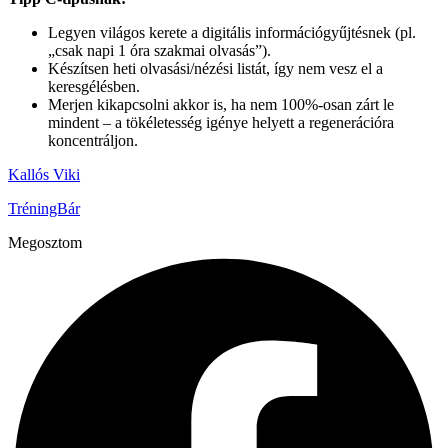
Legyen világos kerete a digitális információgyűjtésnek (pl.
„csak napi 1 óra szakmai olvasás”).
Készítsen heti olvasási/nézési listát, így nem vesz el a
keresgélésben.
Merjen kikapcsolni akkor is, ha nem 100%-osan zárt le
mindent – a tökéletesség igénye helyett a regenerációra
koncentráljon.
Kallós Viki
TréningBár
Megosztom