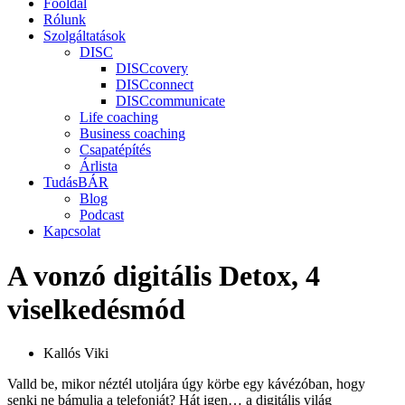
Főoldal
Rólunk
Szolgáltatások
DISC
DISCcovery
DISCconnect
DISCcommunicate
Life coaching
Business coaching
Csapatépítés
Árlista
TudásBÁR
Blog
Podcast
Kapcsolat
A vonzó digitális Detox, 4
viselkedésmód
Kallós Viki
Valld be, mikor néztél utoljára úgy körbe egy kávézóban, hogy
senki ne bámulja a telefonját? Hát igen… a digitális világ