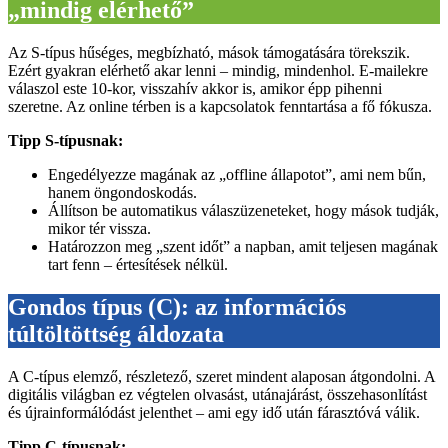
„mindig elérhető”
Az S-típus hűséges, megbízható, mások támogatására törekszik.
Ezért gyakran elérhető akar lenni – mindig, mindenhol. E-mailekre
válaszol este 10-kor, visszahív akkor is, amikor épp pihenni
szeretne. Az online térben is a kapcsolatok fenntartása a fő fókusza.
Tipp S-típusnak:
Engedélyezze magának az „offline állapotot”, ami nem bűn,
hanem öngondoskodás.
Állítson be automatikus válaszüzeneteket, hogy mások tudják,
mikor tér vissza.
Határozzon meg „szent időt” a napban, amit teljesen magának
tart fenn – értesítések nélkül.
Gondos típus (C): az információs
túltöltöttség áldozata
A C-típus elemző, részletező, szeret mindent alaposan átgondolni. A
digitális világban ez végtelen olvasást, utánajárást, összehasonlítást
és újrainformálódást jelenthet – ami egy idő után fárasztóvá válik.
Tipp C-típusnak: