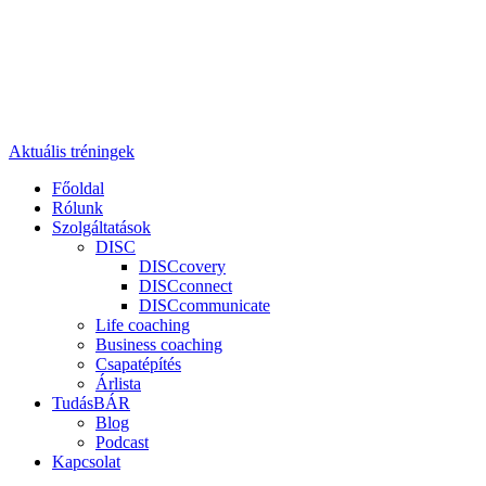
Aktuális tréningek
Főoldal
Rólunk
Szolgáltatások
DISC
DISCcovery
DISCconnect
DISCcommunicate
Life coaching
Business coaching
Csapatépítés
Árlista
TudásBÁR
Blog
Podcast
Kapcsolat