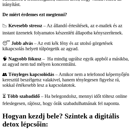
irányítást.
De miért érdemes ezt megtenni?
📉
Kevesebb stressz
– Az állandó értesítések, az e-mailek és az
instant üzenetek folyamatos készenléti állapotba kényszerítenek.
😴
Jobb alvás
– Az esti kék fény és az utolsó görgetések
kikapcsolás helyett túlpörgetik az agyad.
🧠
Nagyobb fókusz
– Ha mindig ugrálsz egyik appból a másikba,
az agyad nem tud mélyen koncentrálni.
👥
Tényleges kapcsolódás
– Amikor nem a telefonod képernyőjén
keresztül beszélgetsz valakivel, hanem ténylegesen figyelsz rá,
sokkal értékesebb lesz a kapcsolatotok.
⏳
Több szabadidő
– Ha belegondolsz, mennyi időt töltesz online
feleslegesen, rájössz, hogy órák szabadulhatnának fel naponta.
Hogyan kezdj bele? Szintek a digitális
detox lépcsőin: