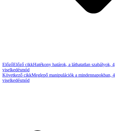
Előző
Előző cikk
Hatékony határok, a láthatatlan szabályok, 4
viselkedésmód
Következő cikk
Meglepő manipulációk a mindennapokban, 4
viselkedésmód