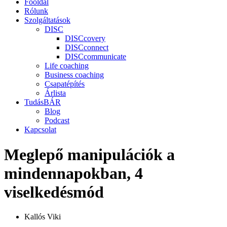
Főoldal
Rólunk
Szolgáltatások
DISC
DISCcovery
DISCconnect
DISCcommunicate
Life coaching
Business coaching
Csapatépítés
Árlista
TudásBÁR
Blog
Podcast
Kapcsolat
Meglepő manipulációk a
mindennapokban, 4
viselkedésmód
Kallós Viki