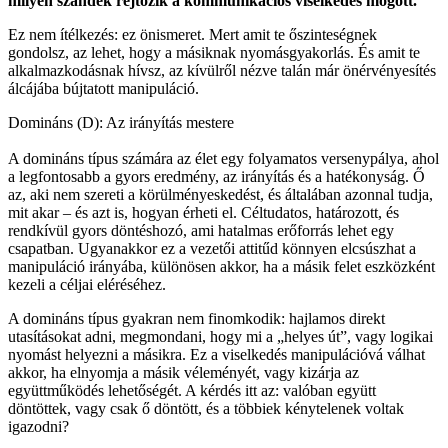
milyen
szándék rejtőzik
a kommunikációs viselkedés mögött.
Ez nem ítélkezés: ez önismeret. Mert amit te őszinteségnek
gondolsz, az lehet, hogy a másiknak nyomásgyakorlás. És amit te
alkalmazkodásnak hívsz, az kívülről nézve talán már önérvényesítés
álcájába bújtatott manipuláció.
Domináns (D): Az irányítás mestere
A domináns típus számára az élet egy folyamatos versenypálya, ahol
a legfontosabb a gyors eredmény, az irányítás és a hatékonyság. Ő
az, aki nem szereti a körülményeskedést, és általában azonnal tudja,
mit akar – és azt is, hogyan érheti el. Céltudatos, határozott, és
rendkívül gyors döntéshozó, ami hatalmas erőforrás lehet egy
csapatban. Ugyanakkor ez a vezetői attitűd könnyen elcsúszhat a
manipuláció irányába, különösen akkor, ha a másik felet eszközként
kezeli a céljai eléréséhez.
A domináns típus gyakran nem finomkodik: hajlamos direkt
utasításokat adni, megmondani, hogy mi a „helyes út”, vagy logikai
nyomást helyezni a másikra. Ez a viselkedés manipulációvá válhat
akkor, ha elnyomja a másik véleményét, vagy kizárja az
együttműködés lehetőségét. A kérdés itt az: valóban együtt
döntöttek, vagy csak ő döntött, és a többiek kénytelenek voltak
igazodni?