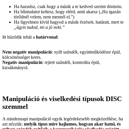
Ha hazudsz, csak hogy a másik a te kedved szerint döntsön.
Ha bűntudatot keltesz, hogy elérd, amit akarsz („Ha igazán
törődnél velem, nem mennél el.”)
Ha figyelmen kívül hagyod a másik érzéseit, határait, mert te
„úgyis tudod, mi a jó neki.”
Itt húzódik tehát a
határvonal
:
Nem negatív manipuláció
:
nyílt szándék
, együttműködésre épül,
kölcsönösséget keres.
Negatív manipuláció
:
rejtett szándék
, kontrollra épül,
kizsákmányol.
Manipuláció és viselkedési típusok DISC
szemmel
A mindennapi manipuláció egyik legérdekesebb megközelítése, ha
azt nézzük:
melyik típus mire hajlamos, hogyan akar hatni
, és