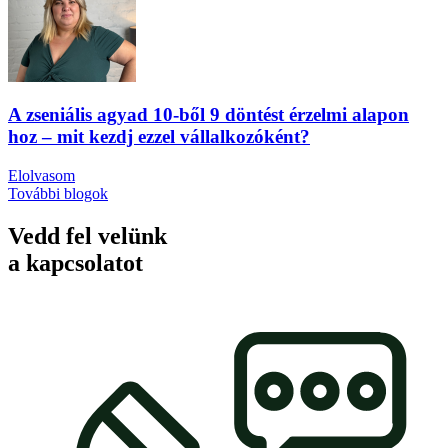
A zseniális agyad 10-ből 9 döntést érzelmi alapon
hoz – mit kezdj ezzel vállalkozóként?
Elolvasom
További blogok
Vedd fel velünk
a kapcsolatot