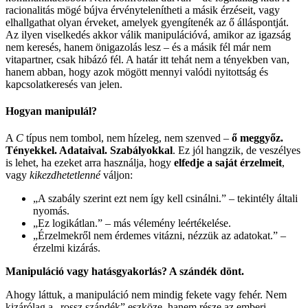
racionalitás mögé bújva érvénytelenítheti a másik érzéseit, vagy
elhallgathat olyan érveket, amelyek gyengítenék az ő álláspontját.
Az ilyen viselkedés akkor válik manipulációvá, amikor az igazság
nem keresés, hanem önigazolás lesz – és a másik fél már nem
vitapartner, csak hibázó fél. A határ itt tehát nem a tényekben van,
hanem abban, hogy azok mögött mennyi valódi nyitottság és
kapcsolatkeresés van jelen.
Hogyan manipulál?
A
C
típus nem tombol, nem hízeleg, nem szenved –
ő meggyőz.
Tényekkel. Adataival. Szabályokkal
. Ez jól hangzik, de veszélyes
is lehet, ha ezeket arra használja, hogy
elfedje a saját érzelmeit
,
vagy
kikezdhetetlenné
váljon:
„A szabály szerint ezt nem így kell csinálni.” – tekintély általi
nyomás.
„Ez logikátlan.” – más vélemény leértékelése.
„Érzelmekről nem érdemes vitázni, nézzük az adatokat.” –
érzelmi kizárás.
Manipuláció vagy hatásgyakorlás? A szándék dönt.
Ahogy láttuk, a manipuláció nem mindig fekete vagy fehér. Nem
kizárólag a „rossz szándék” eszköze, hanem része az emberi