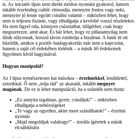
is. Az iniciatív típus nem direkt módon nyomást gyakorol, hanem
inkább érzelmileg csábít: elmondja, mennyire fontos vagy neki,
mennyire jó lenne együtt csinálni valamit – miközben lehet, hogy
nem is teljesen őszinte, vagy elhallgatja a kevésbé vonzó részleteket.
Ha nem figyel oda, könnyen csúsztathat, túlígérhet, csak hogy
megszerezze, amit akar. És bár lehet, hogy ez pillanatnyilag nem
tűnik súlyosnak, hosszú távon rombolja a bizalmat. A határ itt ott
húzódik, amikor a pozitív hatásgyakorlás már nem a kapcsolat,
hanem a saját cél érdekében történik – a másik fél érdekeinek
figyelmen kívül hagyásával.
Hogyan manipulál?
Az
I
típus természetesen hat másokra –
érzelmekkel
, lendülettel,
sztorikkal. Ő nem „tolja rád” az akaratát, inkább
megnyer
magának
. De ez is lehet manipuláció, ha a szándék nem tiszta:
„Ez annyira izgalmas, gyere, csináljuk!” – miközben
elhallgatja a nehézségeket
„Te vagy az egyetlen, akire most számíthatok!” – érzelmi
nyomás
„Majd megoldjuk valahogy!” – irreális ígéretek a másik
elcsábítására