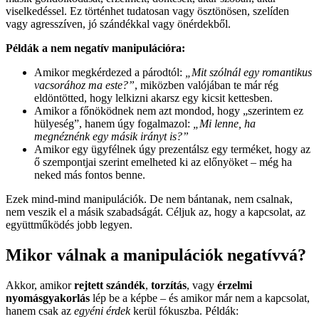
viselkedéssel. Ez történhet tudatosan vagy ösztönösen, szelíden
vagy agresszíven, jó szándékkal vagy önérdekből.
Példák a nem negatív manipulációra:
Amikor megkérdezed a párodtól:
„Mit szólnál egy romantikus
vacsorához ma este?”
, miközben valójában te már rég
eldöntötted, hogy lelkizni akarsz egy kicsit kettesben.
Amikor a főnöködnek nem azt mondod, hogy „szerintem ez
hülyeség”, hanem úgy fogalmazol:
„Mi lenne, ha
megnéznénk egy másik irányt is?”
Amikor egy ügyfélnek úgy prezentálsz egy terméket, hogy az
ő szempontjai szerint emelheted ki az előnyöket – még ha
neked más fontos benne.
Ezek mind-mind manipulációk. De nem bántanak, nem csalnak,
nem veszik el a másik szabadságát. Céljuk az, hogy a kapcsolat, az
együttműködés jobb legyen.
Mikor válnak a manipulációk
negatívvá
?
Akkor, amikor
rejtett szándék
,
torzítás
, vagy
érzelmi
nyomásgyakorlás
lép be a képbe – és amikor már nem a kapcsolat,
hanem csak az
egyéni érdek
kerül fókuszba. Példák: