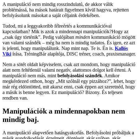
A manipuláció nem mindig rosszindulatú, de akkor válik
problémássá, ha mások határait figyelmen kívül hagyva, rejtetten
befolyásolunk másokat a saját céljaink érdekében.
Tudod, mi a leggyakoribb félreértés a kommunikációval
kapcsolatban? Mik is azok a mindennapi manipulációk?Hogy az
„csak úgy történik”. Pedig valójában
minden
kommunikáció mögött
van valami szándék – még ha nem is mindig tudatos. És igen, ez azt
is jelenti, hogy manipulálunk. Nap mint nap. Te is. Én is.
Kallós
Viki
írása, TréningBár alapítója, DISC tréner, coach, praxismanager.
Nem a sötét oldalt képviselem, csak azt mondom, hogy manipuláció
alatt nem feltétlenül valami negatív, alattomos dolgot kell érteni. A
manipuláció nem más, mint
befolyásolási szándék
. Amikor
megkérdezed otthon, hogy „Mit szólnál egy pizzához?”, lehet, hogy
már rég eldöntötted, mit akarsz enni, csak éppen azt szeretnéd, hogy
a másik is benne legyen. Ez manipuláció? Bizony. És teljesen
rendben van.
Manipulációk a mindennapokban nem
mindig baj.
A manipuláció alapvetően hatásgyakorlás. Befolyásolni próbáljuk a
másik gondolkodását, érzelmeit, döntéseit, akár szóban, akár