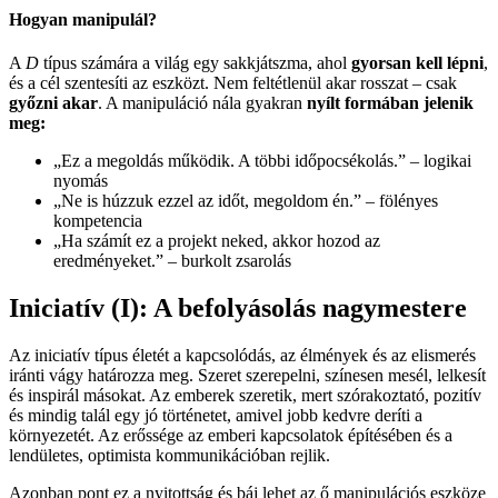
Hogyan manipulál?
A
D
típus számára a világ egy sakkjátszma, ahol
gyorsan kell lépni
,
és a cél szentesíti az eszközt. Nem feltétlenül akar rosszat – csak
győzni akar
. A manipuláció nála gyakran
nyílt
formában jelenik
meg
:
„Ez a megoldás működik. A többi időpocsékolás.” – logikai
nyomás
„Ne is húzzuk ezzel az időt, megoldom én.” – fölényes
kompetencia
„Ha számít ez a projekt neked, akkor hozod az
eredményeket.” – burkolt zsarolás
Iniciatív (I): A befolyásolás nagymestere
Az iniciatív típus életét a kapcsolódás, az élmények és az elismerés
iránti vágy határozza meg. Szeret szerepelni, színesen mesél, lelkesít
és inspirál másokat. Az emberek szeretik, mert szórakoztató, pozitív
és mindig talál egy jó történetet, amivel jobb kedvre deríti a
környezetét. Az erőssége az emberi kapcsolatok építésében és a
lendületes, optimista kommunikációban rejlik.
Azonban pont ez a nyitottság és báj lehet az ő manipulációs eszköze