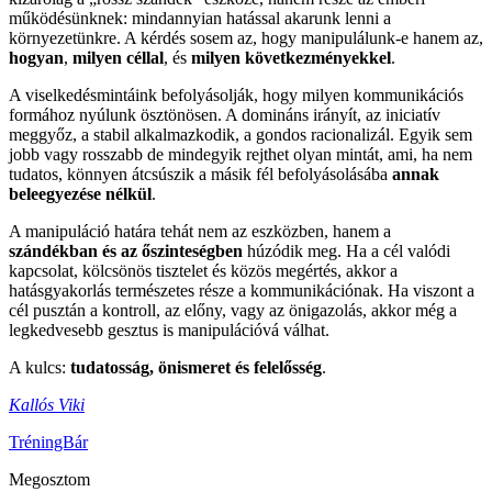
működésünknek: mindannyian hatással akarunk lenni a
környezetünkre. A kérdés sosem az, hogy manipulálunk-e hanem az,
hogyan
,
milyen céllal
, és
milyen következményekkel
.
A viselkedésmintáink befolyásolják, hogy milyen kommunikációs
formához nyúlunk ösztönösen. A domináns irányít, az iniciatív
meggyőz, a stabil alkalmazkodik, a gondos racionalizál. Egyik sem
jobb vagy rosszabb de mindegyik rejthet olyan mintát, ami, ha nem
tudatos, könnyen átcsúszik a másik fél befolyásolásába
annak
beleegyezése nélkül
.
A manipuláció határa tehát nem az eszközben, hanem a
szándékban és az őszinteségben
húzódik meg. Ha a cél valódi
kapcsolat, kölcsönös tisztelet és közös megértés, akkor a
hatásgyakorlás természetes része a kommunikációnak. Ha viszont a
cél pusztán a kontroll, az előny, vagy az önigazolás, akkor még a
legkedvesebb gesztus is manipulációvá válhat.
A kulcs:
tudatosság, önismeret és felelősség
.
Kallós Viki
TréningBár
Megosztom