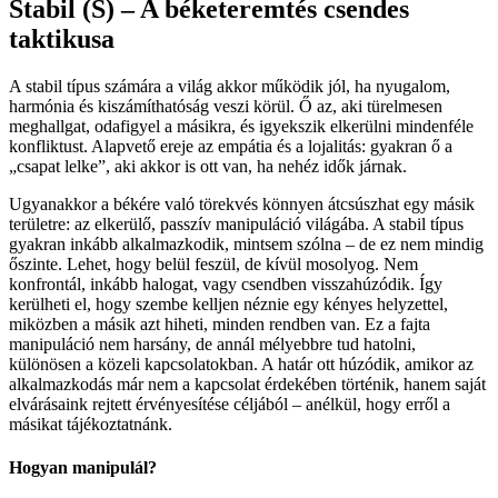
Stabil (S) – A béketeremtés csendes
taktikusa
A stabil típus számára a világ akkor működik jól, ha nyugalom,
harmónia és kiszámíthatóság veszi körül. Ő az, aki türelmesen
meghallgat, odafigyel a másikra, és igyekszik elkerülni mindenféle
konfliktust. Alapvető ereje az empátia és a lojalitás: gyakran ő a
„csapat lelke”, aki akkor is ott van, ha nehéz idők járnak.
Ugyanakkor a békére való törekvés könnyen átcsúszhat egy másik
területre: az elkerülő, passzív manipuláció világába. A stabil típus
gyakran inkább alkalmazkodik, mintsem szólna – de ez nem mindig
őszinte. Lehet, hogy belül feszül, de kívül mosolyog. Nem
konfrontál, inkább halogat, vagy csendben visszahúzódik. Így
kerülheti el, hogy szembe kelljen néznie egy kényes helyzettel,
miközben a másik azt hiheti, minden rendben van. Ez a fajta
manipuláció nem harsány, de annál mélyebbre tud hatolni,
különösen a közeli kapcsolatokban. A határ ott húzódik, amikor az
alkalmazkodás már nem a kapcsolat érdekében történik, hanem saját
elvárásaink rejtett érvényesítése céljából – anélkül, hogy erről a
másikat tájékoztatnánk.
Hogyan manipulál?