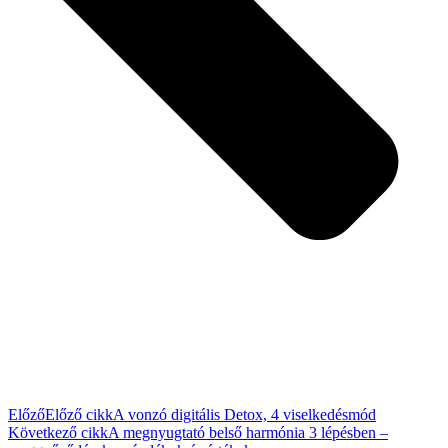
Előző
Előző cikk
A vonzó digitális Detox, 4 viselkedésmód
Következő cikk
A megnyugtató belső harmónia 3 lépésben –