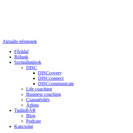
Aktuális tréningek
Főoldal
Rólunk
Szolgáltatások
DISC
DISCcovery
DISCconnect
DISCcommunicate
Life coaching
Business coaching
Csapatépítés
Árlista
TudásBÁR
Blog
Podcast
Kapcsolat