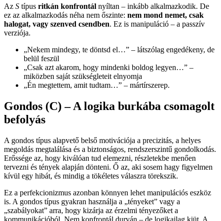
Az
S
típus
ritkán konfrontál
nyíltan – inkább alkalmazkodik. De
ez az alkalmazkodás néha nem őszinte:
nem mond nemet, csak
halogat, vagy szenved csendben
. Ez is manipuláció – a passzív
verziója.
„Nekem mindegy, te döntsd el…” – látszólag engedékeny, de
belül feszül
„Csak azt akarom, hogy mindenki boldog legyen…” –
miközben saját szükségleteit elnyomja
„Én megtettem, amit tudtam…” – mártírszerep.
Gondos (C) – A logika burkába csomagolt
befolyás
A gondos típus alapvető belső motivációja a precizitás, a helyes
megoldás megtalálása és a biztonságos, rendszerszintű gondolkodás.
Erőssége az, hogy kiválóan tud elemezni, részletekbe menően
tervezni és tények alapján dönteni. Ő az, aki sosem hagy figyelmen
kívül egy hibát, és mindig a tökéletes válaszra törekszik.
Ez a perfekcionizmus azonban könnyen lehet manipulációs eszköz
is. A gondos típus gyakran használja a „tényeket” vagy a
„szabályokat” arra, hogy kizárja az érzelmi tényezőket a
kommunikációból. Nem konfrontál durván – de logikailag kiüt. A