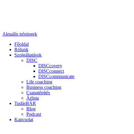
Aktuális tréningek
Főoldal
Rólunk
Szolgáltatások
DISC
DISCcovery
DISCconnect
DISCcommunicate
Life coaching
Business coaching
Csapatépítés
Árlista
TudásBÁR
Blog
Podcast
Kapcsolat