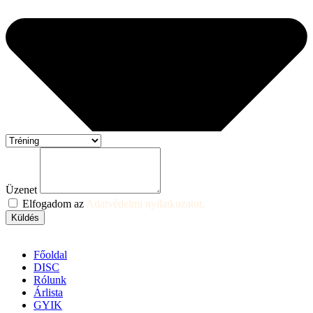
Üzenet
Elfogadom az
Adatvédelmi nyilatkozatot.
Küldés
Főoldal
DISC
Rólunk
Árlista
GYIK