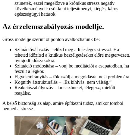
szünetek, ezzel megelőzve a krónikus stressz negatív
következményeit: csökkent teljesítményt, kiégés, káros
egészségügyi hatások.
Az érzelemszabályozás modellje.
Gross modellje szerint öt ponton avatkozhatunk be:
Szituációválasztás – előzd meg a felesleges stresszt. Ha
teheted időzítsd a kritikus beszélgetéseket előre megtervezett,
nyugodt időszakokra.
Szituáció módosítása – vonj be meditációt a csapatodban, ha
feszült a légkör.
Figyelemirányítás – fókuszálj a megoldásra, ne a problémára.
Kognitív átstrukturálás – „Ez kihívás, nem válság.”
Reakciószabályozás – tarts szünetet, lélegezz, mielőtt
reagálsz.
A belső biztonság az alap, amire építkezni tudsz, amikor tombol
benned a stressz.