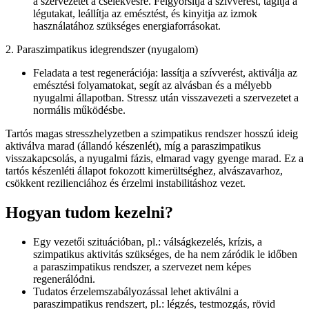
a szervezetet a cselekvésre. Felgyorsítja a szívverést, tágítja a
légutakat, leállítja az emésztést, és kinyitja az izmok
használatához szükséges energiaforrásokat.
2. Paraszimpatikus idegrendszer (nyugalom)
Feladata a test regenerációja: lassítja a szívverést, aktiválja az
emésztési folyamatokat, segít az alvásban és a mélyebb
nyugalmi állapotban. Stressz után visszavezeti a szervezetet a
normális működésbe.
Tartós magas stresszhelyzetben a szimpatikus rendszer hosszú ideig
aktiválva marad (állandó készenlét), míg a paraszimpatikus
visszakapcsolás, a nyugalmi fázis, elmarad vagy gyenge marad. Ez a
tartós készenléti állapot fokozott kimerültséghez, alvászavarhoz,
csökkent rezilienciához és érzelmi instabilitáshoz vezet.
Hogyan tudom kezelni?
Egy vezetői szituációban, pl.: válságkezelés, krízis, a
szimpatikus aktivitás szükséges, de ha nem záródik le időben
a paraszimpatikus rendszer, a szervezet nem képes
regenerálódni.
Tudatos érzelemszabályozással lehet aktiválni a
paraszimpatikus rendszert, pl.: légzés, testmozgás, rövid