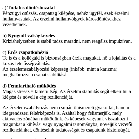
a)
Tudatos döntéshozatal
Pénzügyi csúszás, csapattag kilépése, nehéz ügyfél, ezek érzelmi
hullámvasutak. Az érzelmi hullámvölgyek károsdöntésekhez
vezethetnek.
b)
Nyugodt válságkezelés
Krízishelyzetben is stabil tudsz maradni, nem reagálsz impulzívan.
c)
Erős csapatkohézió
Te is és a kollégáid is biztonságban érzik magukat, nő a lojalitás és a
közös felelősségvállalás.
Az érzelemszabályozási képesség (inkább, mint a karizma)
meghatározza a csapat stabilitását.
d)
Fenntartható működés
Magas stressz = kimerültség. Az érzelmi stabilitás segít elkerülni a
kiégést és növeli a cég rezilienciáját.
Az érzelemszabályozás nem csupán önismereti gyakorlat, hanem
idegrendszeri feltérképezés is. Azáltal hogy felismerjük, mely
aktivációs zónában működünk, és képesek vagyunk visszahozni
magunkat a kihívási vagy nyugalmi tartományba, növeljük vezetői
rezilienciánkat, döntéseink tudatosságát és csapatunk biztonságát.