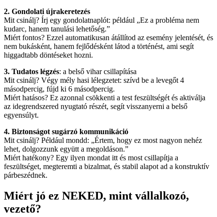
2. Gondolati újrakeretezés
Mit csinálj? Írj egy gondolatnaplót: például „Ez a probléma nem
kudarc, hanem tanulási lehetőség.”
Miért fontos? Ezzel automatikusan átállítod az esemény jelentését, és
nem bukásként, hanem fejlődésként látod a történést, ami segít
higgadtabb döntéseket hozni.
3. Tudatos légzés
: a belső vihar csillapítása
Mit csinálj? Végy mély hasi lélegzetet: szívd be a levegőt 4
másodpercig, fújd ki 6 másodpercig.
Miért hatásos? Ez azonnal csökkenti a test feszültségét és aktiválja
az idegrendszered nyugtató részét, segít visszanyerni a belső
egyensúlyt.
4. Biztonságot sugárzó kommunikáció
Mit csinálj? Például mondd: „Értem, hogy ez most nagyon nehéz
lehet, dolgozzunk együtt a megoldáson.”
Miért hatékony? Egy ilyen mondat itt és most csillapítja a
feszültséget, megteremti a bizalmat, és stabil alapot ad a konstruktív
párbeszédnek.
Miért jó ez NEKED, mint vállalkozó,
vezető?