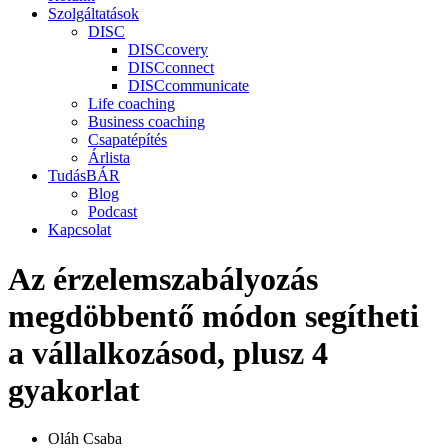
Szolgáltatások
DISC
DISCcovery
DISCconnect
DISCcommunicate
Life coaching
Business coaching
Csapatépítés
Árlista
TudásBÁR
Blog
Podcast
Kapcsolat
Az érzelemszabályozás
megdöbbentő módon segítheti
a vállalkozásod, plusz 4
gyakorlat
Oláh Csaba