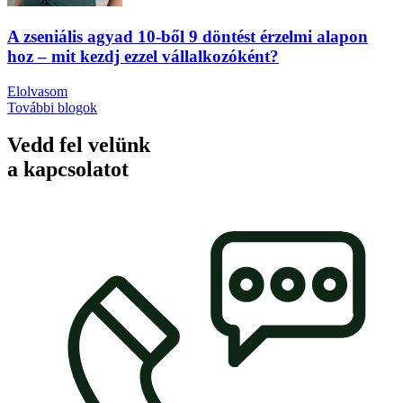
A zseniális agyad 10-ből 9 döntést érzelmi alapon
hoz – mit kezdj ezzel vállalkozóként?
Elolvasom
További blogok
Vedd fel velünk
a kapcsolatot