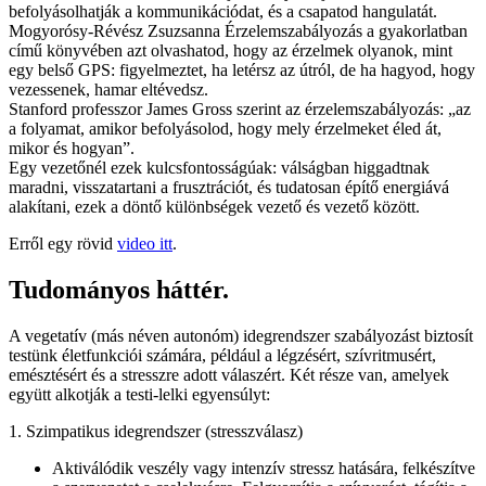
befolyásolhatják a kommunikációdat, és a csapatod hangulatát.
Mogyorósy‑Révész Zsuzsanna Érzelemszabályozás a gyakorlatban
című könyvében azt olvashatod, hogy az érzelmek olyanok, mint
egy belső GPS: figyelmeztet, ha letérsz az útról, de ha hagyod, hogy
vezessenek, hamar eltévedsz.
Stanford professzor James Gross szerint az érzelemszabályozás: „az
a folyamat, amikor befolyásolod, hogy mely érzelmeket éled át,
mikor és hogyan”.
Egy vezetőnél ezek kulcsfontosságúak: válságban higgadtnak
maradni, visszatartani a frusztrációt, és tudatosan építő energiává
alakítani, ezek a döntő különbségek vezető és vezető között.
Erről egy rövid
video itt
.
Tudományos háttér.
A vegetatív (más néven autonóm) idegrendszer szabályozást biztosít
testünk életfunkciói számára, például a légzésért, szívritmusért,
emésztésért és a stresszre adott válaszért. Két része van, amelyek
együtt alkotják a testi-lelki egyensúlyt:
1. Szimpatikus idegrendszer (stresszválasz)
Aktiválódik veszély vagy intenzív stressz hatására, felkészítve