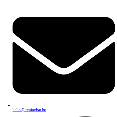
Ugrás
a
tartalomhoz
hello@treningbar.hu