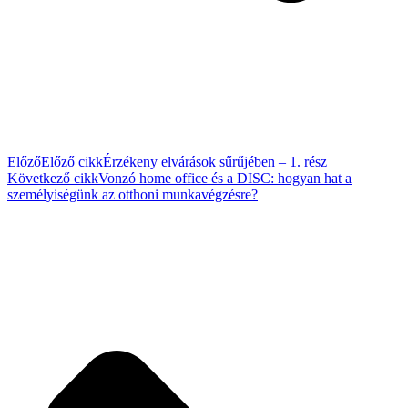
Előző
Előző cikk
Érzékeny elvárások sűrűjében – 1. rész
Következő cikk
Vonzó home office és a DISC: hogyan hat a
személyiségünk az otthoni munkavégzésre?