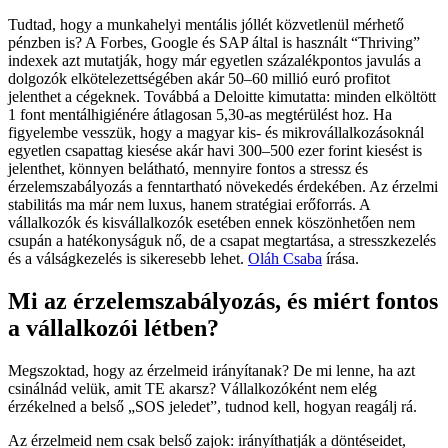
Tudtad, hogy a munkahelyi mentális jóllét közvetlenül mérhető
pénzben is? A Forbes, Google és SAP által is használt “Thriving”
indexek azt mutatják, hogy már egyetlen százalékpontos javulás a
dolgozók elkötelezettségében akár 50–60 millió euró profitot
jelenthet a cégeknek. Továbbá a Deloitte kimutatta: minden elköltött
1 font mentálhigiénére átlagosan 5,30‑as megtérülést hoz. Ha
figyelembe vesszük, hogy a magyar kis- és mikrovállalkozásoknál
egyetlen csapattag kiesése akár havi 300–500 ezer forint kiesést is
jelenthet, könnyen belátható, mennyire fontos a stressz és
érzelemszabályozás a fenntartható növekedés érdekében. Az érzelmi
stabilitás ma már nem luxus, hanem stratégiai erőforrás. A
vállalkozók és kisvállalkozók esetében ennek köszönhetően nem
csupán a hatékonyságuk nő, de a csapat megtartása, a stresszkezelés
és a válságkezelés is sikeresebb lehet.
Oláh Csaba
írása.
Mi az érzelemszabályozás, és miért fontos
a vállalkozói létben?
Megszoktad, hogy az érzelmeid irányítanak? De mi lenne, ha azt
csinálnád velük, amit TE akarsz? Vállalkozóként nem elég
érzékelned a belső „SOS jeledet”, tudnod kell, hogyan reagálj rá.
Az érzelmeid nem csak belső zajok: irányíthatják a döntéseidet,