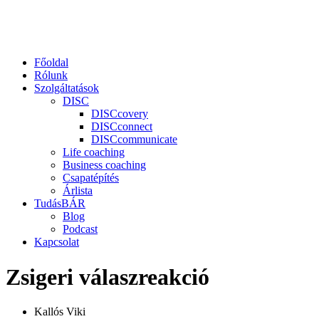
Főoldal
Rólunk
Szolgáltatások
DISC
DISCcovery
DISCconnect
DISCcommunicate
Life coaching
Business coaching
Csapatépítés
Árlista
TudásBÁR
Blog
Podcast
Kapcsolat
Zsigeri válaszreakció
Kallós Viki