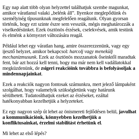
Egy nap alatt több olyan helyzettel találhatjuk szembe magunkat,
amikor váratlanul valaki „belénk áll”. Ilyenkor meglepődünk és
személyiség típusunknak megfelelően reagálunk. Olyan gyorsan
történik, hogy ezt szinte észre sem vesszük, mégis meghatározzák a
viselkedésünket. Ezek ösztönös érzések, cselekvések, amik testünk
és elménk a környezet változására reagál.
Például lehet egy váratlan hang, amire összerezzenünk, vagy egy
ijesztő helyzet, amikor bekapcsol:
harcolj vagy menekülj
mechanizmusunk
. Ezek az ösztönös mozzanatok őseinktől maradtak
fent, bár azt hozzá kell tenni, hogy ma már nem kell vadállatokkal
megküzdenünk, de
zsigeri reakcióink továbbra is befolyásoljak a
mindennapjainkat
.
Ezek a reakciók nagyon fontosak számunkra, mert jelező lámpaként
szolgálhat, hogy valamelyik szükségletünk vagy határunk
sérülhetett. Tudatosíthatjuk ezeket az érzéseket, ezáltal
hatékonyabban kezelhetjük a helyzeteket.
Ez egy nagyon szép út lehet az önismereti fejlődésen belül,
javulhat
a kommunikációnk, könnyebben kezelhetjük a
konfliktusainkat, érzelmi stabilitást érhetünk el
.
Mi lehet az első lépés?