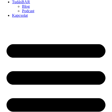
TudásBÁR
Blog
Podcast
Kapcsolat