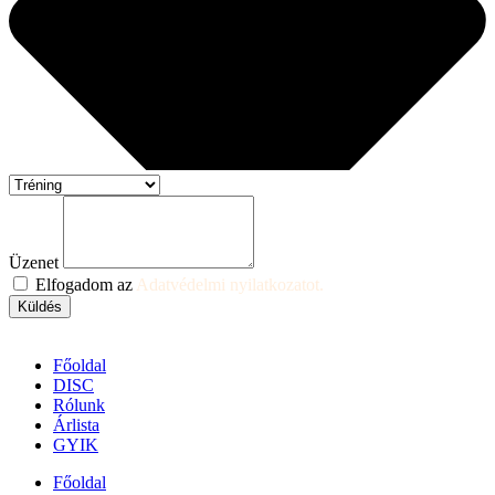
Üzenet
Elfogadom az
Adatvédelmi nyilatkozatot.
Küldés
Főoldal
DISC
Rólunk
Árlista
GYIK
Főoldal