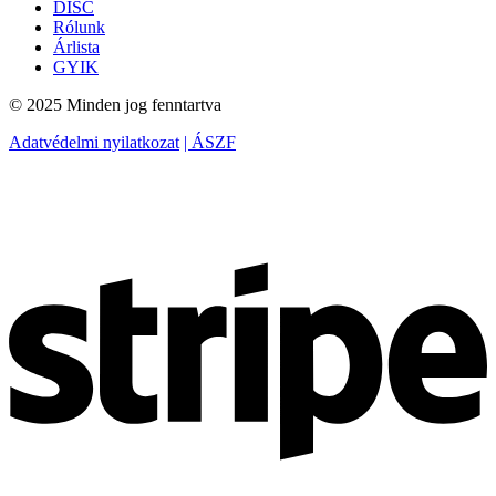
DISC
Rólunk
Árlista
GYIK
© 2025 Minden jog fenntartva
Adatvédelmi nyilatkozat
| ÁSZF