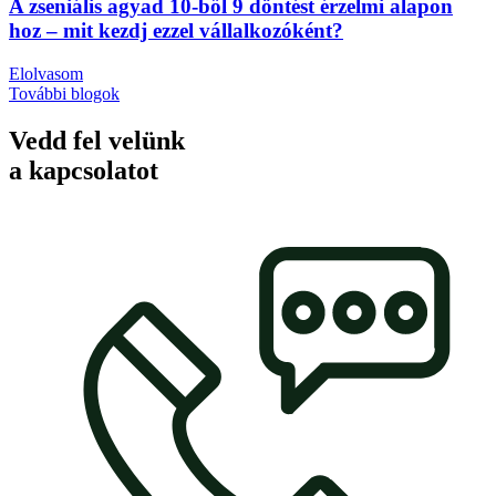
A zseniális agyad 10-ből 9 döntést érzelmi alapon
hoz – mit kezdj ezzel vállalkozóként?
Elolvasom
További blogok
Vedd fel velünk
a kapcsolatot