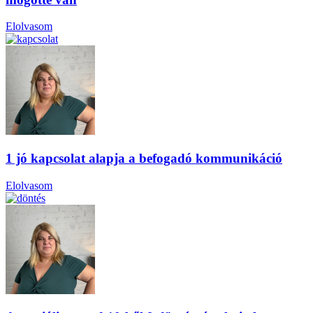
Elolvasom
1 jó kapcsolat alapja a befogadó kommunikáció
Elolvasom