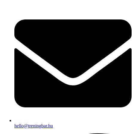
Ugrás
a
tartalomhoz
hello@treningbar.hu