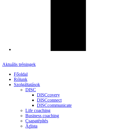
Aktuális tréningek
Főoldal
Rólunk
Szolgáltatások
DISC
DISCcovery
DISCconnect
DISCcommunicate
Life coaching
Business coaching
Csapatépítés
Árlista